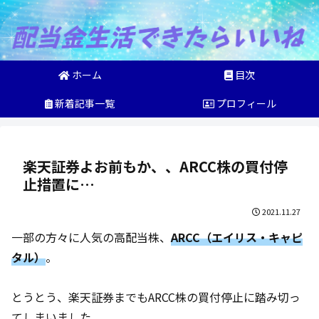
ホーム
目次
新着記事一覧
プロフィール
楽天証券よお前もか、、ARCC株の買付停
止措置に…
2021.11.27
一部の方々に人気の高配当株、
ARCC（エイリス・キャピ
タル）
。
とうとう、楽天証券までもARCC株の買付停止に踏み切っ
てしまいました。