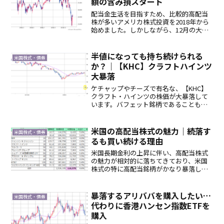
額の含み損スタート
配当金生活を目指すため、比較的高配当
株が多いアメリカ株式投資を2018年から
始めました。しかしながら、12月の大暴
落により、多額の含み損を抱えてしまい
ました。あれだけ右肩上がりが続いてい
た年に始めずに、久々の年間下落となっ
半値になっても持ち続けられる
米国株式・債券
た2018年に米国...
か？｜【KHC】クラフトハインツ
大暴落
ケチャップやチーズで有名な、【KHC】
クラフト・ハインツの株価が大暴落して
います。バフェット銘柄であることもあ
るこの銘柄。私も保有しています(泣)1. ク
ラフト・ハインツ大暴落2/22というゾロ
目の日に起きた株価大暴落。私が保有す
米国の高配当株式の魅力｜続落す
米国株式・債券
るKHC株...
るも買い続ける理由
米国長期金利の上昇に伴い、高配当株式
の魅力が相対的に落ちてきており、米国
株式の特に高配当銘柄がかなり暴落して
います。このような落ちるナイフを拾う
のではなく、ナイフが地面に刺さってか
ら拾うべきなのでしょうが、暴落してい
暴落するアリババを購入したい…
米国株式・債券
る株価グラフを見ると、ど...
代わりに香港ハンセン指数ETFを
購入