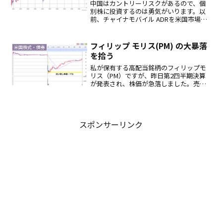
中国はカントリーリスクがあるので、個
別株に投資するのは勇気がいります。以
前、チャイナモバイル ADRを米国市場で
購入したら、NY市場で上場廃止になっ
て、未だに売買も換金もできない塩漬け
株になっています。アリババが暴落する
フィリップ モリス(PM) の大暴落
米国株式・債券
のを横目に見ながら、...
を拾う
私が保有する高配当銘柄のフィリップモ
リス（PM）ですが、昨日第2四半期決算
が発表され、株価が急落しました。売上
高やEPSが予想を上回っていたものの、
2018年通年のEPS予想を下げてきたこと
によるものです。なぜQ2が順調なのにこ
のタイミング...
スポンサーリンク