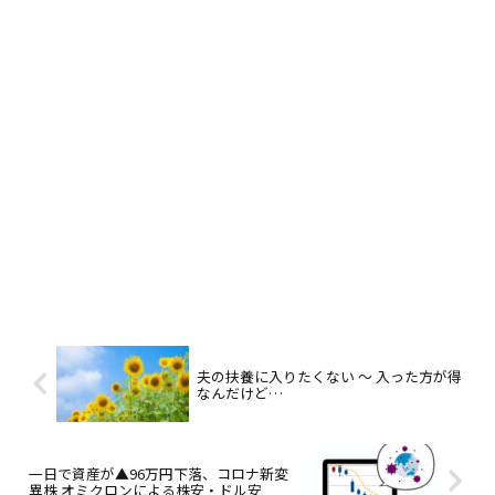
夫の扶養に入りたくない ～ 入った方が得
なんだけど…
一日で資産が▲96万円下落、コロナ新変
異株 オミクロンによる株安・ドル安