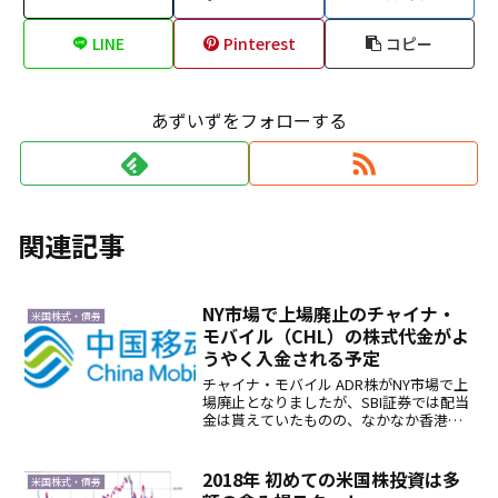
LINE
Pinterest
コピー
あずいずをフォローする
関連記事
NY市場で上場廃止のチャイナ・
米国株式・債券
モバイル（CHL）の株式代金がよ
うやく入金される予定
チャイナ・モバイル ADR株がNY市場で上
場廃止となりましたが、SBI証券では配当
金は貰えていたものの、なかなか香港株
に転換される訳でもなく、入金される訳
でもなく、宙ぶらりんな状態が続いてい
ました。1. チャイナモバイル ADR株が入
2018年 初めての米国株投資は多
米国株式・債券
金予定...