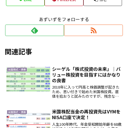
あずいずをフォローする
関連記事
シーゲル「株式投資の未来」｜バ
米国株式・債券
リュー株投資を目指すにはかなり
の良書
2018年に入って円高と株価調整が起きた
ため、思い付きで始めた米国株投資。底
値を拾おうと試みたのですが、残念なが
ら底値なんて素人の私に読める訳もな
く、今は含み損全開です。既に300万円と
いう大金を投じ、あっという間に▲６万
米国株配当金の再投資先はVYMを
米国株式・債券
円の含み損を抱えて...
NISA口座で決定！
人生100年時代、年金受給開始年齢を68歳