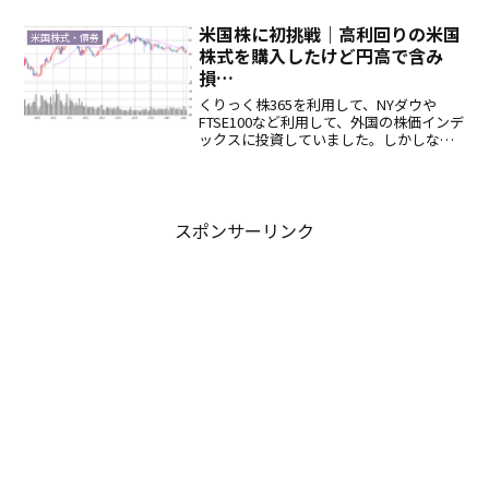
の規制強化に伴い、アリババが暴落した
際に、アリババを購入したかったのです
米国株に初挑戦｜高利回りの米国
米国株式・債券
が、中国...
株式を購入したけど円高で含み
損…
くりっく株365を利用して、NYダウや
FTSE100など利用して、外国の株価インデ
ックスに投資していました。しかしなが
ら、昨年12月から始まったくりっく株365
の支払金利計算方法の修正により、今ま
で金利が０円だったのが、毎日支払金利
が発生す...
スポンサーリンク