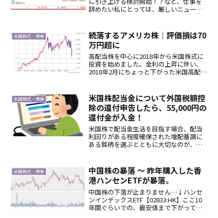
に引き上げる検討開始！？など、仕事を
辞めたい私にとっては、厳しいニュース
が多いです。アーリーリタイアを目指し
ている皆さまはいかがお過ごしでしょう
か？私の資金力では比較的安全な運用だ
続落するアメリカ株｜評価損は70
米国株式・債券
けではアーリーリタ...
万円超に
高配当株を中心に2018年から米国株式に
投資を始めました。金利の上昇に伴い、
2018年2月にちょっと下がった米国高配当
株を割安に感じたのが参入したキッカケ
でした。もともとボラティリティの高い
2018年でしたが、12月後半からに急激な
米国株配当金について外国税額控
米国株式・債券
弱気相場...
除の還付申告したら、55,000円の
還付金が入金！
米国株で配当金生活を目指す場合、配当
利回りがある程度確保された増配基調に
ある銘柄を選ぶとともに大切なのが、い
かに節税して手取り金額を増やすか とい
うことです。配当金額が少ないうちはあ
まり気になりませんが、配当金生活、
中国株の暴落 ～ 昨年購入した香
米国株式・債券
FIREを目指すレベルで...
港ハンセンETFが暴落。
中国株の下落が止まりません…↓ハンセ
ンインデックスETF【02833:HK】ここ10
年間ぐらいでの、最安値まで下がってき
ています。昨年、IT関連企業に対する中国