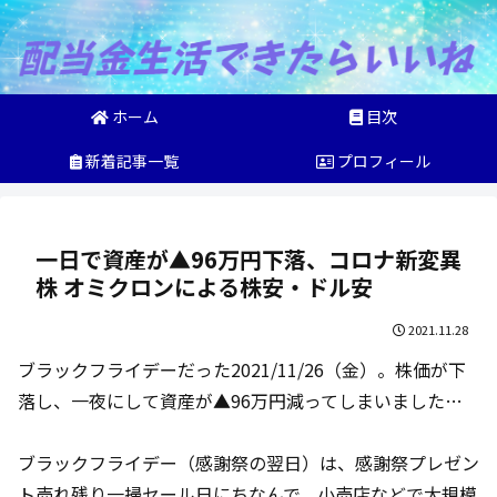
ホーム
目次
新着記事一覧
プロフィール
一日で資産が▲96万円下落、コロナ新変異
株 オミクロンによる株安・ドル安
2021.11.28
ブラックフライデーだった2021/11/26（金）。株価が下
落し、一夜にして資産が▲96万円減ってしまいました…
ブラックフライデー（感謝祭の翌日）は、感謝祭プレゼン
ト売れ残り一掃セール日にちなんで、小売店などで大規模