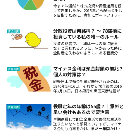
今までは漫然と株式投資や資産運用を続
けてきましたが、2015年から配当金生活
を目指すために、真剣にポートフォリオ
の見直しを行っています。「雑誌がこの
銘柄を薦めている」、「何となくこの業
界が伸びそう」というような曖昧な情報
分散投資は何銘柄？ ～ 78銘柄に
資金計画
で投資を行ってきまし...
投資している私の唯一のルール
投資の格言で、「卵は一つの籠に盛る
な」と言われるように、何かあった時に
全財産を失わないように、ある程度分散
した方が良いとされています。人によっ
て取れるリスクは違っているので、分散
の必要性も異なってきます。若くてあま
マイナス金利は預金封鎖の前兆？
資金計画
りお金を持っていないが、こ...
個人の対策は？
戦後日本で預金封鎖が断行されたのは、
1946年2月16日。それから70年後の2016
年2月16日。日本銀行の黒田東彦総裁が決
断したマイナス金利政策がスタートされ
ました。（マイナス金利発表は1月29日）
しかしながら、決定直後の一瞬は株高・
役職定年の年齢は55歳？｜意外と
資金計画
円安...
早い会社もあるので要注意
早期退職して配当金生活で優雅な生活を
送りたいな～と夢見ていますが、マイナ
ス金利も拍車をかけ、まだ一年間かけて