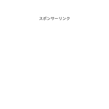
も１ヶ月分の生活費も稼げていません。
（2015年：約14万円/年）老後資金を貯め
る時に気になるのが、「役職定年」で
す。何歳まで今の給...
スポンサーリンク