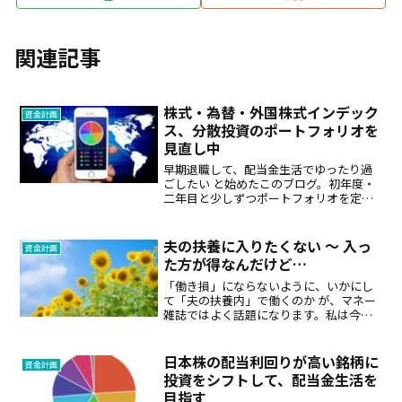
関連記事
株式・為替・外国株式インデック
資金計画
ス、分散投資のポートフォリオを
見直し中
早期退職して、配当金生活でゆったり過
ごしたい と始めたこのブログ。初年度・
二年目と少しずつポートフォリオを定期
預金のような安全性資産から、多少リス
クを取った株式運用へシフトし、年間配
当収入が少しずつ増えてきました。 2015
夫の扶養に入りたくない ～ 入っ
資金計画
年：139,00...
た方が得なんだけど…
「働き損」にならないように、いかにし
て「夫の扶養内」で働くのか が、マネー
雑誌ではよく話題になります。私は今、
逆に「いかにして夫の扶養から外れる
か」で悩んでいます…体調不良で今年の
３月末で長年勤務していた会社を退職
日本株の配当利回りが高い銘柄に
資金計画
し、現在は傷病手当金を頂き...
投資をシフトして、配当金生活を
目指す