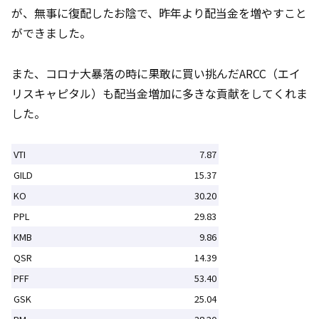
が、無事に復配したお陰で、昨年より配当金を増やすこと
ができました。
また、コロナ大暴落の時に果敢に買い挑んだARCC（エイ
リスキャピタル）も配当金増加に多きな貢献をしてくれま
した。
VTI
7.87
GILD
15.37
KO
30.20
PPL
29.83
KMB
9.86
QSR
14.39
PFF
53.40
GSK
25.04