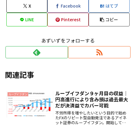
X
Facebook
はてブ
LINE
Pinterest
コピー
あずいずをフォローする
関連記事
ループイフダン９ヶ月目の収益｜
ループイフダン
円高進行により含み損は過去最大
だが決済益でカバー可能
不労所得を増やしたいという目的で始め
たFXのリピート型自動発注であるアイネ
ット証券のループイフダン。開始して９
ヶ月が経過しました。2018年1月は円高が
進行し、買いポジションを保有している