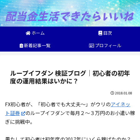
ホーム
目次
新着記事一覧
プロフィール
ループイフダン 検証ブログ｜初心者の初年
度の運用結果はいかに？
2018.01.08
FX初心者が、「初心者でも大丈夫～」がウリの
アイネッ
ト証券
のループイフダンで毎月２～３万円のお小遣い稼
ぎに挑戦中。
果たして初心者は初年度の2017年にいくら稼げたのか？