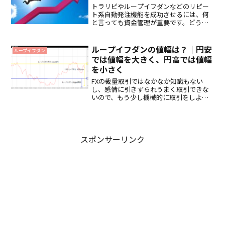
トラリピやループイフダンなどのリピー
ト系自動発注機能を成功させるには、何
と言っても資金管理が重要です。どうし
ても含み損を抱える性質の仕組みなの
で、開始当初は含み損を抱えるでしょ
う。２万円、３万円、５万円と増え続け
ループイフダンの値幅は？｜円安
ループイフダン
る含み損に恐怖を感じ、資金に...
では値幅を大きく、円高では値幅
を小さく
FXの裁量取引ではなかなか知識もない
し、感情に引きずられうまく取引できな
いので、もう少し機械的に取引をしよう
と考えた場合、ループイフダンという自
動発注機能は有力な選択肢になります。
アイネット証券のループイフダンという
ＦＸの自動売買ツールは、...
スポンサーリンク