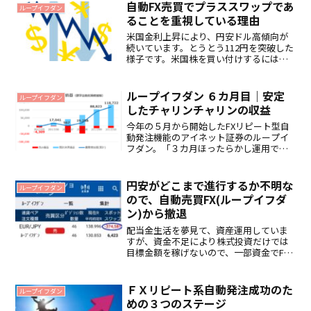
ので、含み損が増えた一ヶ月でした。し
自動FX売買でプラススワップであ
ループイフダン
かし、同時に為替...
ることを重視している理由
米国金利上昇により、円安ドル高傾向が
続いています。とうとう112円を突破した
様子です。米国株を買い付けするには不
利な円安ですが、買いポジションをたく
さん保有している自動FXでは、安定した
稼ぎ時となっています。1. 円安により、
ループイフダン ６カ月目｜安定
ループイフダン
ついにプラ転し...
したチャリンチャリンの収益
今年の５月から開始したFXリピート型自
動発注機能のアイネット証券のループイ
フダン。「３カ月ほったらかし運用で
138,800円の利益」とか、見るからに怪し
い誘い文句に最初は疑心暗鬼でした。し
かしながら、よくよく説明を読んでいく
円安がどこまで進行するか不明な
ループイフダン
と、ただ101円...
ので、自動売買FX(ループイフダ
ン)から撤退
配当金生活を夢見て、資産運用していま
すが、資金不足により株式投資だけでは
目標金額を稼げないので、一部資金でFX
をやってました。トラリピやループイフ
ダンは、為替レートが一定範囲内を上下
することを前提に、その上下の動きで自
ＦＸリピート系自動発注成功のた
ループイフダン
動売買を繰り返し、利益...
めの３つのステージ