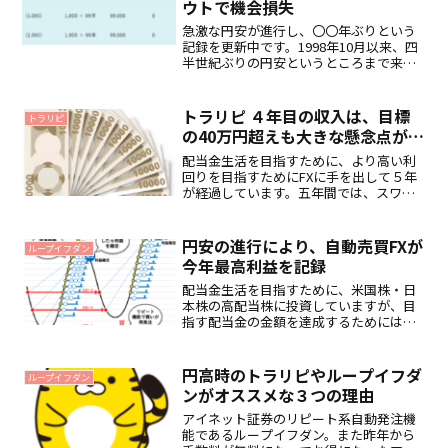
ウトで機会損失
急激な円安が進行し、〇〇年ぶりという
記録を更新中です。1998年10月以来、四
半世紀ぶりの円安というところまで来て
しまいました。私は現在、米国株や日本
株を中心に運用していますが、それだけ
だと利回りが目標に足りないため、リス
トラリピ ４年目の収入は、目標
トラリピ
クを承知の上、自動...
の40万円超えも大きな懸念点が…
配当金生活を目指すために、より高い利
回りを目指すためにFXに手を出して５年
が経過しています。五年間では、スワッ
プ投資で禁断のトルコリラに手を出して
しまい、多額の損失を出して撤退をする
大きな失敗を犯しました。五年間に渡る
円安の進行により、自動売買FXが
ループイフダン
FXで順調に稼ぎ続けて...
今年最高利益を記録
配当金生活を目指すために、米国株・日
本株の高配当株に投資していますが、目
指す配当金の金額を達成するためには、
投資元本が全然不足しているため、多少
リスクをとって自動売買FXにも挑戦して
います。自動売買FXというのは、為替の
円高時のトラリピやループイフダ
ループイフダン
動きで利益が出るよう...
ンがオススメな３つの理由
アイネット証券のリピート系自動発注機
能であるループイフダン。また昨年から