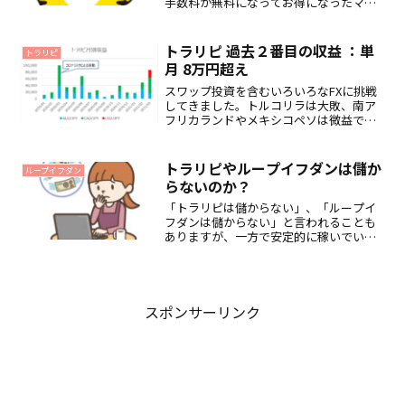
手数料が無料になってお得になったマネ
ースクエアのトラリピ。どちらも裁量取
引をするセンスがない私にとっては、資
金管理さえきちんとしていれば、感情に
トラリピ 過去２番目の収益 ：単
トラリピ
左右されず比較的利益をあ...
月 8万円超え
スワップ投資を含むいろいろなFXに挑戦
してきました。トルコリラは大敗、南ア
フリカランドやメキシコペソは微益でし
たが、抱えているリスクに比べ、スワッ
プ利益が見合うものだと思えずに、昨年
から退職を決意した今年の２月にかけ
トラリピやループイフダンは儲か
ループイフダン
て、ポジションを処分しま...
らないのか？
「トラリピは儲からない」、「ループイ
フダンは儲からない」と言われることも
ありますが、一方で安定的に稼いでいる
方々もいます。私も実際始めるにあた
り、「年利10%なんておいしい投資話が
あれば、皆やってるし、そんなにうまく
は儲からない」と思ってい...
スポンサーリンク