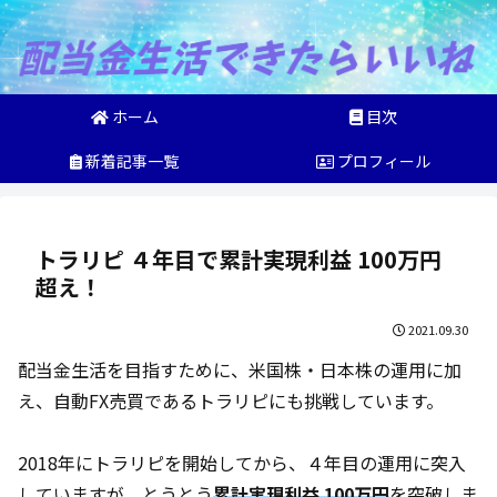
ホーム
目次
新着記事一覧
プロフィール
トラリピ ４年目で累計実現利益 100万円
超え！
2021.09.30
配当金生活を目指すために、米国株・日本株の運用に加
え、自動FX売買であるトラリピにも挑戦しています。
2018年にトラリピを開始してから、４年目の運用に突入
していますが、とうとう
累計実現利益 100万
円
を突破しま