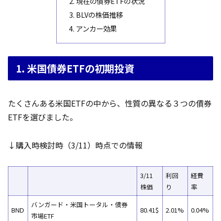
2. 現在の債券ETFの状況
3. BLVの株価推移
4. アンカー効果
1. 米国債券ETFの初期投資
たくさんある米国ETFの中から、性質の異なる３つの債券
ETFを選びました。
↓購入時検討時（3/11）時点での情報
3/11
利回
経費
株価
り
率
バンガード・米国トータル・債券
BND
80.41$
2.01%
0.04%
市場ETF