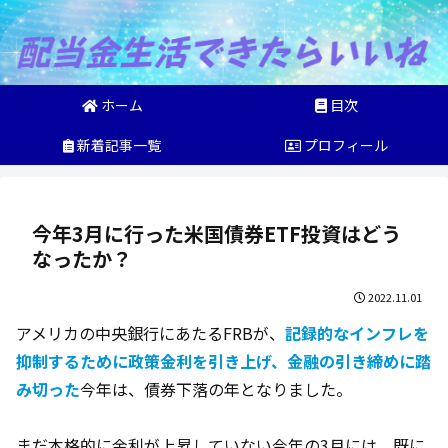
ホーム
目次
新着記事一覧
プロフィール
今年3月に行った米国債券ETF投資はどう
なったか？
2022.11.01
アメリカの中央銀行にあたるFRBが、
記録的なインフレを
抑制するために政策金利を引き上げ、金融の引き締めに踏
み切った
今年は、債券下落の年となりました。
まだ本格的に金利が上昇していない今年の3月には、既に