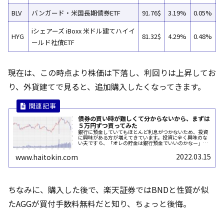
BLV
バンガード・米国長期債券ETF
91.76$
3.19%
0.05%
iシェアーズ iBoxx 米ドル建てハイイ
HYG
81.32$
4.29%
0.48%
ールド社債ETF
現在は、この時点より株価は下落し、利回りは上昇してお
り、外貨建てで見ると、追加購入したくなってきます。
債券の買い時が難しくて分からないから、まずは
５万円ずつ買ってみた
銀行に預金していてもほとんど利息がつかないため、投資
に興味がある方が増えてきています。投資に全く興味のな
い夫ですら、「オレの貯金は銀行預金でいいのかなー」と
言っています。でも、損をするのは嫌なので、できる限り
安全だけど、利息が銀行預金よりい...
2022.03.15
www.haitokin.com
ちなみに、購入した後で、楽天証券ではBNDと性質が似
たAGGが買付手数料無料だと知り、ちょっと後悔。