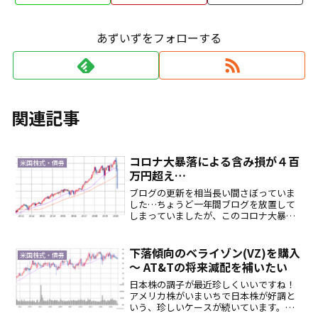
あずいずをフォローする
関連記事
コロナ大暴落による含み損が４百
米国株式・債券
万円超え…
ブログの更新を相当長い間さぼっていま
した…ちょうど一年間ブログを放置して
しまっていましたが、このコロナ大暴落
はぜひとも記録に残しておかねば と重い
腰をあげて今回の暴落の思うところを徒
然なるままに書いてみようと思います。1.
下落傾向のベライゾン(VZ)を購入
米国株式・債券
NYダウ推移10...
～ AT&Tの将来減配を補いたい
日本株の調子が最近珍しくいいですね！
アメリカ株がいまいちで日本株が好調と
いう、珍しいケースが続いています。逆