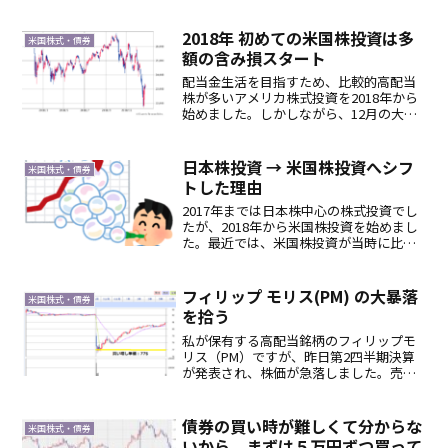
張り投資が大好きなので、下がってくる
と何か買いたくなってしまう病が発病し
ています。ベライゾンに53.8ドルで20株
2018年 初めての米国株投資は多
米国株式・債券
の指値をしていた...
額の含み損スタート
配当金生活を目指すため、比較的高配当
株が多いアメリカ株式投資を2018年から
始めました。しかしながら、12月の大暴
落により、多額の含み損を抱えてしまい
ました。あれだけ右肩上がりが続いてい
た年に始めずに、久々の年間下落となっ
日本株投資 → 米国株投資へシフ
米国株式・債券
た2018年に米国...
トした理由
2017年までは日本株中心の株式投資でし
たが、2018年から米国株投資を始めまし
た。最近では、米国株投資が当時に比べ
てさらに一般的になり、今まで投資をし
ていなかった人も米国株投資に参加して
います。現在、コロナ後の株式相場が
フィリップ モリス(PM) の大暴落
米国株式・債券
「靴磨きの少年」が...
を拾う
私が保有する高配当銘柄のフィリップモ
リス（PM）ですが、昨日第2四半期決算
が発表され、株価が急落しました。売上
高やEPSが予想を上回っていたものの、
2018年通年のEPS予想を下げてきたこと
によるものです。なぜQ2が順調なのにこ
債券の買い時が難しくて分からな
米国株式・債券
のタイミング...
いから、まずは５万円ずつ買って