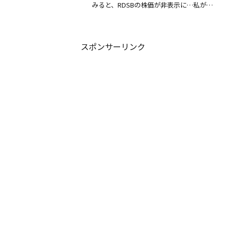
みると、RDSBの株価が非表示に…私が保
有する米国ADR株は、CHL（チャイナモ
バイル）やWBK（ウエストパック銀行）
などは次々にNY市場で上場廃止されて
い...
スポンサーリンク