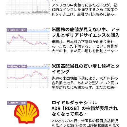
アメリカの中央銀行にあたるFRBが、記
録的なインフレを抑制するために政策金
利を引き上げ、金融の引き締めに踏み切
った今年は、債券下落の年となりまし
た。まだ本格的に金利が上昇していない
今年の3月には、既に外国債券ETFの株価
米国株の底値が見えない中、アッ
米国株式・債券
は下落していました。...
プルとギリアドサイエンスを購入
米国株、日本株の下落時が止まりませ
ん…まだまだ下落する、、という意見が
大半の中、まだ買い増しを出動させない
方が正解かなぁ。と思いつつも、反発し
てしまって買い時を逸してしまうかも…
という欲も出てくるので、購入銘柄を検
米国高配当株の買い増し候補とタ
米国株式・債券
討していました。米国高配当...
イミング
先週の米国株価下落により、70万円超の
含み損を抱え、あれだけ望んでいた買い
場が訪れたにも関わらず、まだまだ底が
見えないので、買い増ししようか悩み中
です。株価下落時には株価を見ずに、株
式数や配当金額だけを見て、黙々と配当
ロイヤルダッチシェル
米国株式・債券
金再投資をするというの...
ADR【RDSB】の株価が表示され
なくなって焦る…
2022/2/2の本日、米国株の投資損益状況
を見ようとSBI証券の口座情報画面を見て