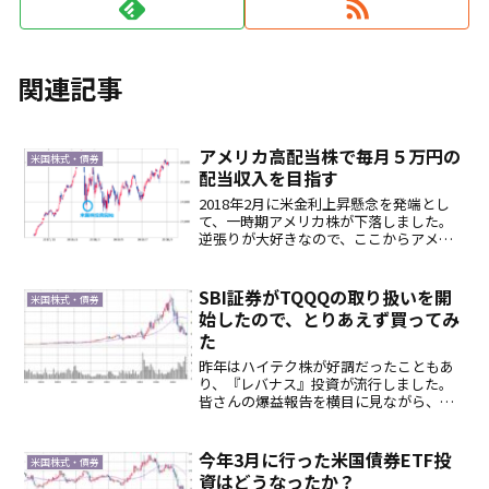
関連記事
アメリカ高配当株で毎月５万円の
米国株式・債券
配当収入を目指す
2018年2月に米金利上昇懸念を発端とし
て、一時期アメリカ株が下落しました。
逆張りが大好きなので、ここからアメリ
カ株投資に参入！アマゾンやGoogleなど
のグロース株に順張りするのが米国株の
王道パターンなのですが、どうしても右
SBI証券がTQQQの取り扱いを開
米国株式・債券
肩上がりの株は...
始したので、とりあえず買ってみ
た
昨年はハイテク株が好調だったこともあ
り、『レバナス』投資が流行しました。
皆さんの爆益報告を横目に見ながら、興
味はあったのですが、逆張りが好きな私
には高値すぎて手が出ませんでした。ま
た、投資信託の扱いしかなかったので、
今年3月に行った米国債券ETF投
米国株式・債券
投資信託があまり好きでな...
資はどうなったか？