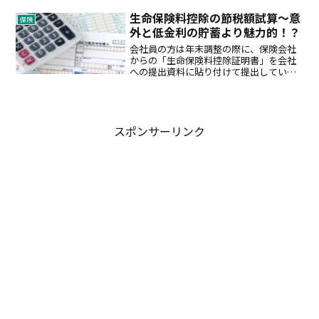
とします。もちろん、保険をかければか
けるほど安心は買えますが、通常の生活
生命保険料控除の節税額試算～意
保険
が万が一に備えるために逼...
外と低金利の貯蓄より魅力的！？
会社員の方は年末調整の際に、保険会社
からの「生命保険料控除証明書」を会社
への提出資料に貼り付けて提出している
ことと思います。生命保険料控除により
いくら税金が安くなったかなど、源泉徴
収票などに明記されていないため（年末
調整還付金は、他の影響も...
スポンサーリンク