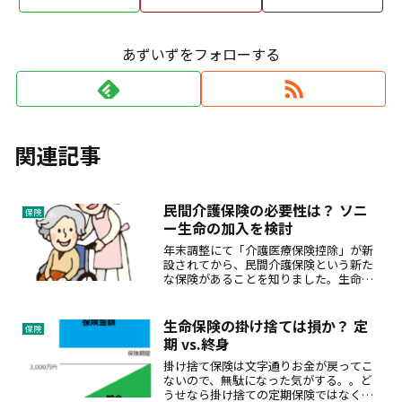
あずいずをフォローする
関連記事
民間介護保険の必要性は？ ソニ
保険
ー生命の加入を検討
年末調整にて「介護医療保険控除」が新
設されてから、民間介護保険という新た
な保険があることを知りました。生命保
険や医療保険に比べてまだ必要性を実感
しないことから、加入をしていませんで
した。しかし、親の介護を通じて、現在
生命保険の掛け捨ては損か？ 定
保険
の公的介護保険の限界や特...
期 vs.終身
掛け捨て保険は文字通りお金が戻ってこ
ないので、無駄になった気がする。。ど
うせなら掛け捨ての定期保険ではなく、