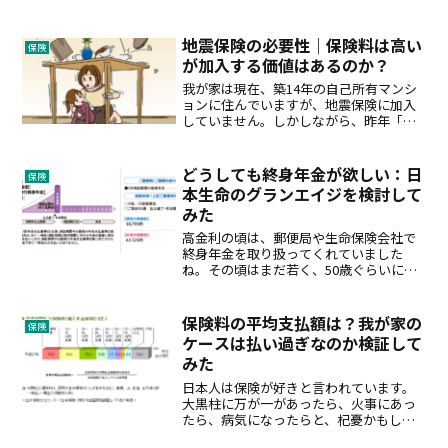
終身保険に入ろうと思っている方いらっ
しゃいませんか？1. 死亡保障の必要性掛
け捨てか貯蓄型かではなく、まずは、今
地震保険の必要性｜保険料は高い
保険
の自分にとって死亡保...
が加入する価値はあるのか？
我が家は現在、築14年の自己所有マンシ
ョンに住んでいますが、地震保険に加入
していません。しかしながら、昨年「首
都直下巨大地震の確率急上昇している」
というニュースを聞いて以来、本当に加
入しなくてよいのかずっと気になってい
どうしても終身年金が欲しい：日
保険
ました。 出典：首都直...
本生命のグランエイジを検討して
みた
高金利の頃は、郵便局や生命保険会社で
終身年金を取り扱ってくれていました
ね。その頃はまだ若く、50歳ぐらいにな
って検討してみよう と思っていました
が、自分がアラフィフになって改めて民
間終身年金を探そうとすると、、、な
保険料の平均支払額は？我が家の
保険
い…低金利により、終身年金...
ケースは払い過ぎなのか検証して
みた
日本人は保険が好きと言われています。
大黒柱に万が一があったら、火事にあっ
たら、病気になったらと、杞憂かもしれ
ないけど、いろいろ心配して、備えよう