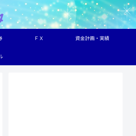
券
ＦＸ
資金計画・実績
ル