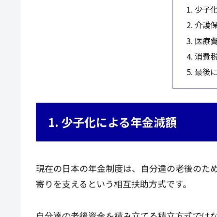
1. 少
2. 介
3. 医
4. 消費
5. 最後
1. 少子化による年金減額
現在の日本の年金制度は、自分達の老後のた
寄りを支えるという相互扶助方式です。
自分達の老後資金を積み立てる積立方式では