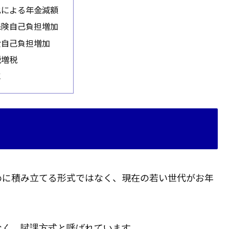
子化による年金減額
護保険自己負担増加
療費自己負担増加
税増税
に
めに積み立てる形式ではなく、現在の若い世代がお年
なく、
賦課方式
と呼ばれています。