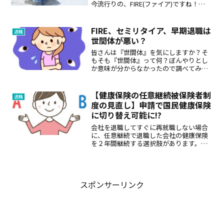
今流行りの、FIRE(ファイア)ですね！
F.I.R.EFinancial → 経済的Independence
→ 自立Retire → 退職Early → 早期FI(...
FIRE、セミリタイア、早期退職は
退職
世間体が悪い？
皆さんは『世間体』を気にしますか？そ
もそも『世間体』って何？ぼんやりとし
か意味が分からなかったので調べてみる
と、「世の中や、周りにいる人に対して
の体面や体裁」という意味でした。私自
身は、「世間体が悪い」という言葉が嫌
【健康保険の任意継続被保険者制
退職
いです。「自分の人生を生...
度の見直し】申請で国民健康保険
に切り替え可能に!?
会社を退職してすぐに再就職しない場合
に、任意継続で退職した会社の健康保険
を２年間継続する選択肢があります。し
かしながら、現行制度では、途中で自由
に任意継続から国民健康保険や配偶者の
扶養に移ることができないのです。その
ちょっとおかしい制度を変...
スポンサーリンク