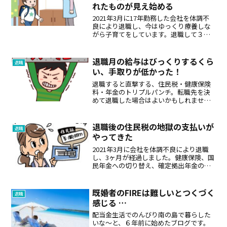
れたものが見え始める
2021年3月に17年勤務した会社を体調不
良により退職し、今はゆっくり療養しな
がら子育てをしています。退職して３カ
月目に入った６月、少し心境の変化を感
じるようになってきました。1. 正社員と
いう地位を失った喪失感FIRE達成で退職
退職月の給与はびっくりするくら
退職
していれば...
い、手取りが低かった！
退職すると直撃する、住民税・健康保険
料・年金のトリプルパンチ。転職先を決
めて退職した場合はよいかもしれません
が、私のように体調を崩したり会社が嫌
になったりして、次が決まる前に辞めた
場合、退職当初はびっくりするくらい、
退職後の住民税の地獄の支払いが
退職
お金が消えていきます。今...
やってきた
2021年3月に会社を体調不良により退職
し、3ヶ月が経過しました。健康保険、国
民年金への切り替え、確定拠出年金の移
管手続きなど、手続き系が一通り完了
し、ようやく、「会社を辞めた」ことを
しみじみと実感するようになりました。
既婚者のFIREは難しいとつくづく
退職
そんな中、まるで不幸...
感じる …
配当金生活でのんびり南の島で暮らした
いな〜と、６年前に始めたブログです。