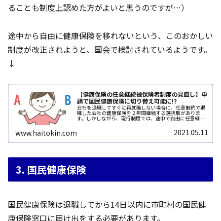
ることも制度上認めた方がよいと思うのですが…）
途中から自由に健康保険を移れないという、このおかしい
制度が改正されようと、国会で検討されているようです。
↓
【健康保険の任意継続被保険者制度の見直し】申
請で国民健康保険に切り替え可能に!?
会社を退職してすぐに再就職しない場合に、任意継続で退
職した会社の健康保険を２年間継続する選択肢がありま
す。しかしながら、現行制度では、途中で自由に任意継続
から国民健康保険や配偶者の扶養に移ることができないの
です。そのちょっとおかしい制度を変...
2021.05.11
www.haitokin.com
3. 国民健康保険
国民健康保険は退職してから14日以内に市町村の国民健
康保険窓口に届け出をする必要があります。