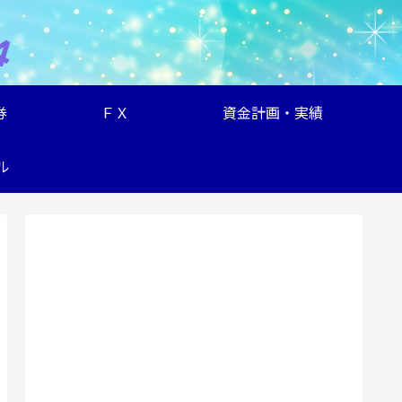
券
ＦＸ
資金計画・実績
ル