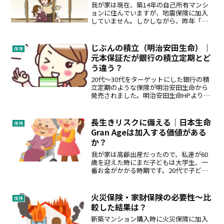
我が家は現在、築14年の自己所有マンシ
ョンに住んでいますが、地震保険に加入
していません。しかしながら、昨年「首
都直下巨大地震の確率急上昇している」
というニュースを聞いて以来、本当に加
入しなくてよいのかずっと気になってい
じぶんの積立（明治安田生命）｜
保険
ました。 出典：首都直...
元本保証だが銀行の積立定期とど
う違う？
20代～30代をターゲットにした銀行の積
立定期のような保険が明治安田生命から
発売されました。明治安田生命HPより近
年の単身世帯や女性就業者の増加等に伴
い、若年層を中心に保険未加入者の増加
や保険加入ニーズの多様化が進展してい
長生きリスクに備える｜日本生命
保険
ることをふまえ、２...
Gran Ageは加入する価値がある
か？
我が家は高齢出産だったので、私達が60
歳を迎えた時にまだ子どもは大学生、一
番お金がかかる時期です。20代で子ども
を産んでいれば、50代から定年まで老後
資金を貯めることができますが、高齢出
産の場合、教育資金を貯めながら、横目
火災保険・家財保険の必要性～比
保険
で老後資金を計画し...
較した結果は？
新築マンション購入時に火災保険に加入