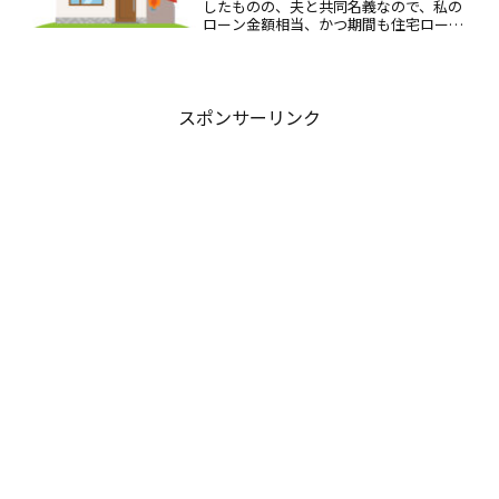
したものの、夫と共同名義なので、私の
ローン金額相当、かつ期間も住宅ローン
の期間しか加入しておらず、地震保険も5
年を経過したけど更新せず、失効したま
ま、放置していました。地震の確率が首
都圏で大幅に上がってい...
スポンサーリンク