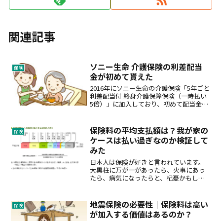
関連記事
ソニー生命 介護保険の利差配当
保険
金が初めて貰えた
2016年にソニー生命の介護保険「5年ごと
利差配当付 終身介護保障保険（一時払い
5倍）」に加入しており、初めて配当金が
貰えました！一時金を支払うことによ
り、要介護2以上になったら年間60万円貰
えるお守りのような保険です。低金利が
保険料の平均支払額は？我が家の
保険
長く続いてお...
ケースは払い過ぎなのか検証して
みた
日本人は保険が好きと言われています。
大黒柱に万が一があったら、火事にあっ
たら、病気になったらと、杞憂かもしれ
ないけど、いろいろ心配して、備えよう
とします。もちろん、保険をかければか
けるほど安心は買えますが、通常の生活
地震保険の必要性｜保険料は高い
保険
が万が一に備えるために逼...
が加入する価値はあるのか？